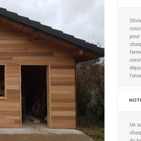
Olivi
couvr
pour 
charp
ferme
const
dépa
l’en
NOTR
Un sa
charp
du b