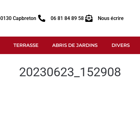
 40130 Capbreton
06 81 84 89 58
Nous écrire
TERRASSE
ABRIS DE JARDINS
DIVERS
20230623_152908