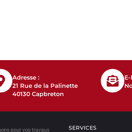
Adresse :
E-
21 Rue de la Palinette
No
40130 Capbreton
SERVICES
nons pour vos travaux