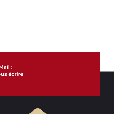
Mail :
us écrire