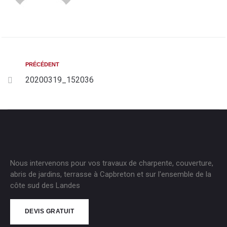
PRÉCÉDENT
20200319_152036
Nous intervenons pour vos travaux de charpente, couverture,
abris de jardins, terrasse à Capbreton et sur l'ensemble de la
côte sud des Landes
DEVIS GRATUIT