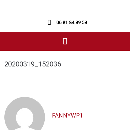
06 81 84 89 58
20200319_152036
FANNYWP1