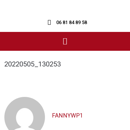
06 81 84 89 58
20220505_130253
FANNYWP1