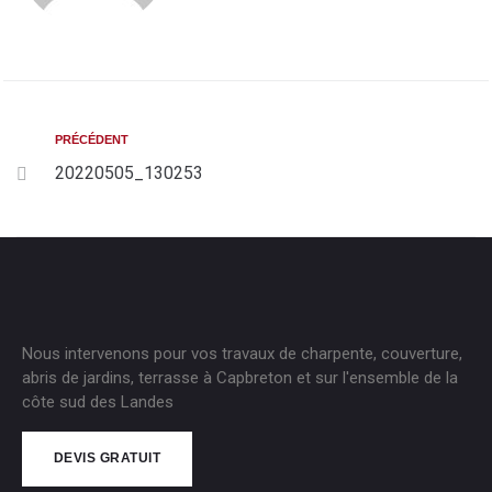
PRÉCÉDENT
20220505_130253
Nous intervenons pour vos travaux de charpente, couverture,
abris de jardins, terrasse à Capbreton et sur l'ensemble de la
côte sud des Landes
DEVIS GRATUIT