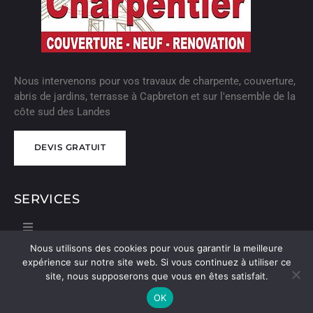
Nous intervenons pour vos travaux de charpente, couverture,
abris de jardins, terrasse à Capbreton et sur l'ensemble de la
côte sud des Landes
DEVIS GRATUIT
DEVIS GRATUIT
SERVICES
Nous utilisons des cookies pour vous garantir la meilleure
expérience sur notre site web. Si vous continuez à utiliser ce
© 2024 Olivier Francisco. tous droits réservés. |
Politique de
site, nous supposerons que vous en êtes satisfait.
confidentialité
|
Mentions légales
| Réalisation
OK
Nouveausoft.com