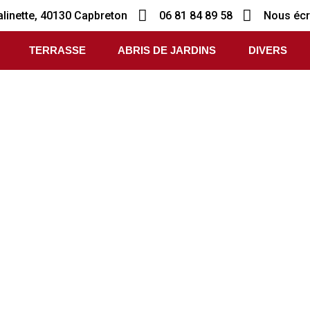
alinette, 40130 Capbreton
06 81 84 89 58
Nous écr
TERRASSE
ABRIS DE JARDINS
DIVERS