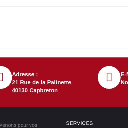
Adresse :
E-
21 Rue de la Palinette
No
40130 Capbreton
SERVICES
rvenons pour vos